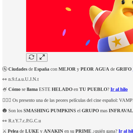
🚰
Ciudades
de
España
con
MEJOR
y
PEOR
AGUA
de
GRIFO
👀 n.9.f.a.u.U.J.N.t
🍧
Cómo
se
llama
ESTE
HELADO
en
TU
PUEBLO
?
Ir al hilo
🧛🏻‍♀️ Os presento una de las peores películas del cine español: V
🎃 Son los
SMASHING
PUMPKINS
el
GRUPO
mas
INFRAVA
👀 R.r.Y.7.c.P.G.C.u
⚔️
Pelea
de
LUKE
y
ANAKIN
en su
PRIME
¿quién gana?
Ir al hi