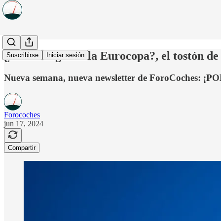
¿Vamos a ganar la Eurocopa?, el tostón de l
Suscribirse
Iniciar sesión
Nueva semana, nueva newsletter de ForoCoches: ¡P
Forocoches
jun 17, 2024
Compartir