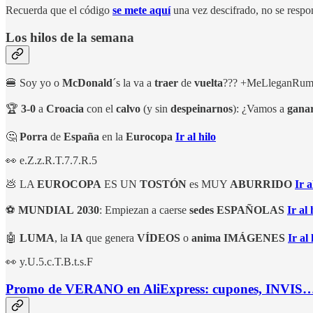
Recuerda que el código
se mete aquí
una vez descifrado, no se respon
Los hilos de la semana
🍔 Soy yo o
McDonald
´s la va a
traer
de
vuelta
??? +MeLleganRum
🏆
3-0
a
Croacia
con el
calvo
(y sin
despeinarnos
): ¿Vamos a
gana
🤔
Porra
de
España
en la
Eurocopa
Ir al hilo
👀 e.Z.z.R.T.7.7.R.5
💩 LA
EUROCOPA
ES UN
TOSTÓN
es MUY
ABURRIDO
Ir a
⚽
MUNDIAL
2030
: Empiezan a caerse
sedes
ESPAÑOLAS
Ir al 
🤖
LUMA
, la
IA
que genera
VÍDEOS
o
anima
IMÁGENES
Ir al 
👀 y.U.5.c.T.B.t.s.F
Promo de VERANO en AliExpress: cupones, INVIS