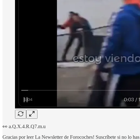
👀 a.Q.X.4.R.Q7.m.u
Gracias por leer La Newsletter de Forocoches! Suscríbete si no lo has