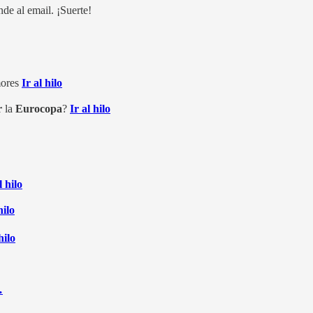
de al email. ¡Suerte!
ores
Ir al hilo
r
la
Eurocopa
?
Ir al hilo
l hilo
hilo
hilo
…