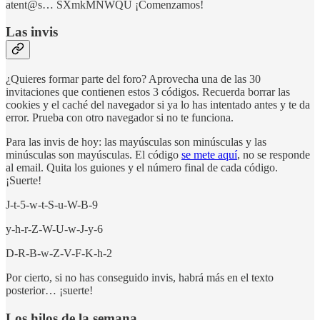
atent@s… SXmkMNWQU ¡Comenzamos!
Las invis
¿Quieres formar parte del foro? Aprovecha una de las 30
invitaciones que contienen estos 3 códigos. Recuerda borrar las
cookies y el caché del navegador si ya lo has intentado antes y te da
error. Prueba con otro navegador si no te funciona.
Para las invis de hoy: las mayúsculas son minúsculas y las
minúsculas son mayúsculas. El código
se mete aquí
, no se responde
al email. Quita los guiones y el número final de cada código.
¡Suerte!
J-t-5-w-t-S-u-W-B-9
y-h-r-Z-W-U-w-J-y-6
D-R-B-w-Z-V-F-K-h-2
Por cierto, si no has conseguido invis, habrá más en el texto
posterior… ¡suerte!
Los hilos de la semana