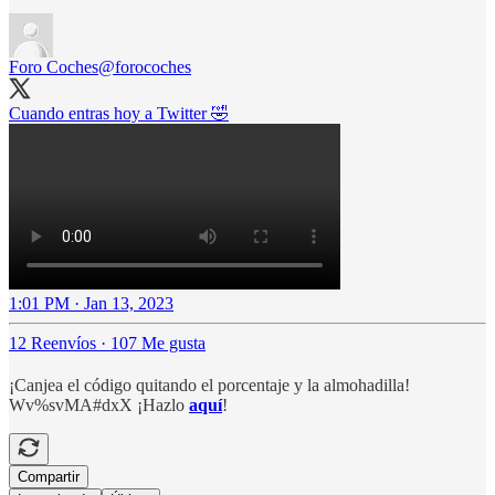
Foro Coches
@forocoches
Cuando entras hoy a Twitter 🤣
1:01 PM · Jan 13, 2023
12 Reenvíos
·
107 Me gusta
¡Canjea el código quitando el porcentaje y la almohadilla!
Wv%svMA#dxX ¡Hazlo
aquí
!
Compartir