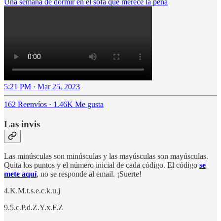
Una semana de dormir en el sofá que merece la pena
5:21 PM · Mar 25, 2023
162 Reenvíos
·
1.46K Me gusta
Las invis
Las minúsculas son minúsculas y las mayúsculas son mayúsculas.
Quita los puntos y el número inicial de cada código. El código
se
mete aquí
, no se responde al email. ¡Suerte!
4.K.M.t.s.e.c.k.u.j
9.5.c.P.d.Z.Y.x.F.Z