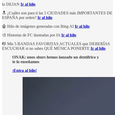
lo DEJAN
Ir al hilo
🔝 ¿Cuáles son para ti las 5 CIUDADES más IMPORTANTES DE
ESPAÑA por orden?
Ir al hilo
🤖 Hilo de imágenes generadas con Bing AI
Ir al hilo
🎨 Historias de FC ilustradas por IA
Ir al hilo
🎼 Mis 5 BANDAS FAVORITAS ACTUALES que DEBERÍAS
ESCUCHAR si no sabes QUÉ MÚSICA PONERTE
Ir al hilo
ONAK: unos shurs hemos lanzado un dentífrico y
te lo enseñamos
¡Entra al hilo!