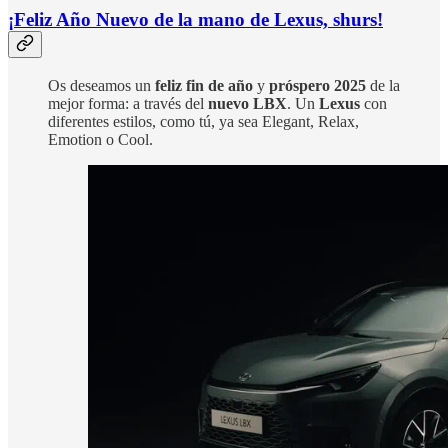
¡Feliz Año Nuevo de la mano de Lexus, shurs!
Os deseamos un
feliz fin de año
y
próspero 2025
de la
mejor forma: a través del
nuevo
LBX
. Un
Lexus
con
diferentes estilos, como tú, ya sea Elegant, Relax,
Emotion o Cool.