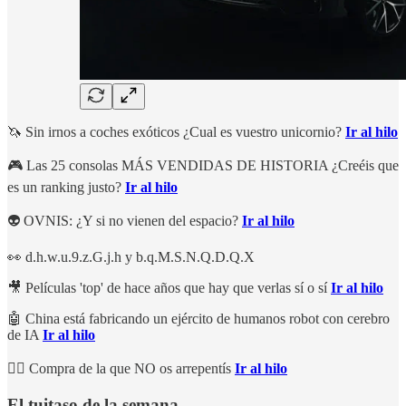
🦄 Sin irnos a coches exóticos ¿Cual es vuestro unicornio?
Ir al hilo
🎮 Las 25 consolas MÁS VENDIDAS DE HISTORIA ¿Creéis que
es un ranking justo?
Ir al hilo
👽 OVNIS: ¿Y si no vienen del espacio?
Ir al hilo
👀 d.h.w.u.9.z.G.j.h y b.q.M.S.N.Q.D.Q.X
🎥 Películas 'top' de hace años que hay que verlas sí o sí
Ir al hilo
🤖 China está fabricando un ejército de humanos robot con cerebro
de IA
Ir al hilo
👍🏻 Compra de la que NO os arrepentís
Ir al hilo
El tuitaso de la semana