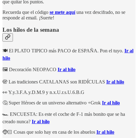
que quitar los puntos.
Recuerda que el código
se mete aquí
una vez descifrado, no se
responde al email. ¡Suerte!
Los hilos de la semana
🍽️ El PLATO TIPICO más PACO de ESPAÑA. Pon el tuyo.
Ir al
hilo
🖼️ Decoración NEOPACO
Ir al hilo
🫣 Las tradiciones CATALANAS son RIDÍCULAS
Ir al hilo
👀 Y.y.3.F.A.y.D.M.9 y n.x.U.r.s.U.6.B.G
🤔 Super Héroes de un universo alternativo +Grok
Ir al hilo
🏎️ ENCUESTA: Es este el coche de F-1 más bonito que se ha
creado nunca?
Ir al hilo
🤶🏻 Cosas que solo hay en casa de los abuelos
Ir al hilo