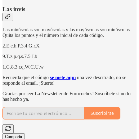
Las invis
Las minúsculas son mayúsculas y las mayúsculas son minúsculas.
Quita los puntos y el número inicial de cada código.
2.E.e.h.P.3.4.G.r.X
9.T.z.p.q.s.7.5.J.b
1.G.8.3.r.q.W.C.U.w
Recuerda que el código
se mete aquí
una vez descifrado, no se
responde al email. ¡Suerte!
Gracias por leer La Newsletter de Forocoches! Suscríbete si no lo
has hecho ya.
Suscribirse
Compartir