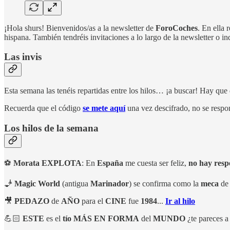
¡Hola shurs! Bienvenidos/as a la newsletter de
ForoCoches
. En ella
hispana. También tendréis invitaciones a lo largo de la newsletter o
Las invis
Esta semana las tenéis repartidas entre los hilos… ¡a buscar! Hay que 
Recuerda que el código
se mete aquí
una vez descifrado, no se respon
Los hilos de la semana
⚽
Morata
EXPLOTA
: En
España
me cuesta ser feliz,
no hay resp
🧞
Magic
World
(antigua
Marinador
) se confirma como la
meca
de
🎥
PEDAZO
de
AÑO
para el
CINE
fue
1984
...
Ir al hilo
💪🏻
ESTE
es el
tío
MÁS
EN
FORMA
del
MUNDO
¿te pareces a