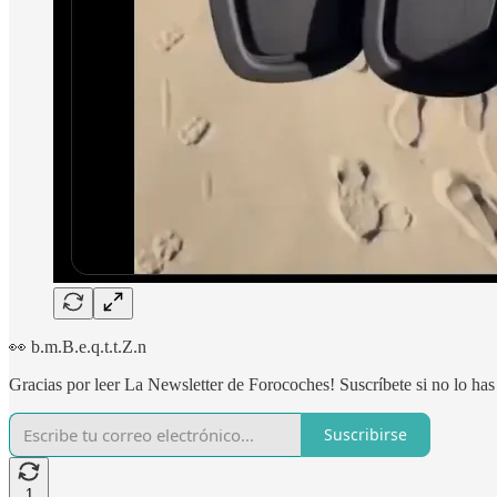
👀 b.m.B.e.q.t.t.Z.n
Gracias por leer La Newsletter de Forocoches! Suscríbete si no lo has
Suscribirse
1