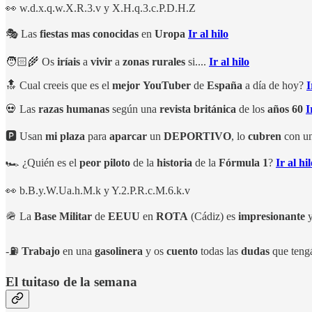
👀 w.d.x.q.w.X.R.3.v y X.H.q.3.c.P.D.H.Z
🎭 Las
fiestas
mas
conocidas
en
Uropa
Ir al hilo
🧑🏻‍🌾 Os
iríais
a
vivir
a
zonas
rurales
si....
Ir al hilo
🔝 Cual creeis que es el
mejor
YouTuber
de
España
a día de hoy?
I
💀 Las
razas
humanas
según una
revista
británica
de los
años
60
I
🅿️ Usan
mi
plaza
para
aparcar
un
DEPORTIVO
, lo
cubren
con u
🏎️ ¿Quién es el
peor
piloto
de la
historia
de la
Fórmula
1
?
Ir al hi
👀 b.B.y.W.Ua.h.M.k y Y.2.P.R.c.M.6.k.v
🪖 La
Base
Militar
de
EEUU
en
ROTA
(Cádiz) es
impresionante
y
-⛽
Trabajo
en una
gasolinera
y os
cuento
todas las
dudas
que teng
El tuitaso de la semana