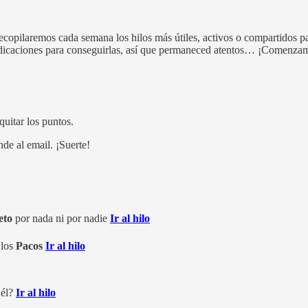
 recopilaremos cada semana los hilos más útiles, activos o compartidos p
 indicaciones para conseguirlas, así que permaneced atentos… ¡Comenza
quitar los puntos.
de al email. ¡Suerte!
eto
por nada ni por nadie
Ir al hilo
 los
Pacos
Ir al hilo
 él?
Ir al hilo