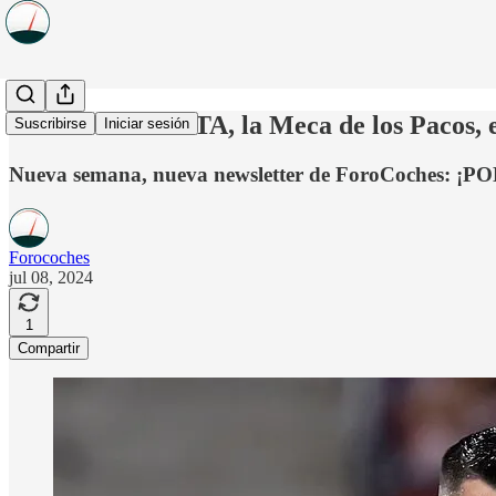
Morata EXPLOTA, la Meca de los Pacos, el 
Suscribirse
Iniciar sesión
Nueva semana, nueva newsletter de ForoCoches: ¡P
Forocoches
jul 08, 2024
1
Compartir