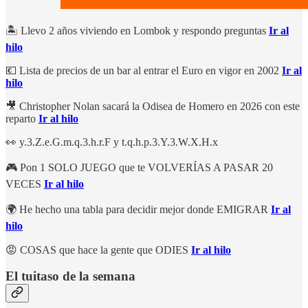
🏝️ Llevo 2 años viviendo en Lombok y respondo preguntas
Ir al
hilo
💶 Lista de precios de un bar al entrar el Euro en vigor en 2002
Ir al
hilo
🎥 Christopher Nolan sacará la Odisea de Homero en 2026 con este
reparto
Ir al hilo
👀 y.3.Z.e.G.m.q.3.h.r.F y t.q.h.p.3.Y.3.W.X.H.x
🎮 Pon 1 SOLO JUEGO que te VOLVERÍAS A PASAR 20
VECES
Ir al hilo
🌍 He hecho una tabla para decidir mejor donde EMIGRAR
Ir al
hilo
😡 COSAS que hace la gente que ODIES
Ir al hilo
El tuitaso de la semana