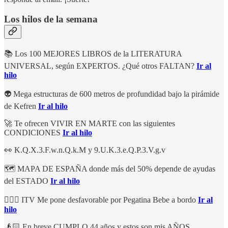
Los hilos de la semana
📚 Los 100 MEJORES LIBROS de la LITERATURA
UNIVERSAL, según EXPERTOS. ¿Qué otros FALTAN?
Ir al
hilo
👽 Mega estructuras de 600 metros de profundidad bajo la pirámide
de Kefren
Ir al hilo
🚀 Te ofrecen VIVIR EN MARTE con las siguientes
CONDICIONES
Ir al hilo
👀 K.Q.X.3.F.w.n.Q.k.M y 9.U.K.3.e.Q.P.3.V.g.v
🗺️ MAPA DE ESPAÑA donde más del 50% depende de ayudas
del ESTADO
Ir al hilo
🤦🏻‍♂️ ITV Me pone desfavorable por Pegatina Bebe a bordo
Ir al
hilo
👴🏻 En breve CUMPLO 44 años y estos son mis AÑOS